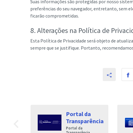
Suas informações são protegidas por nosso sistema
preferências do seu navegador, entretanto, sem el
ficarão comprometidas.
8. Alterações na Política de Privac
Esta Política de Privacidade será objeto de atuali
sempre que se justifique. Portanto, recomendamos 
Portal da
navigate_before
Transparência
trônico do
Portal da
s ao
Transparência