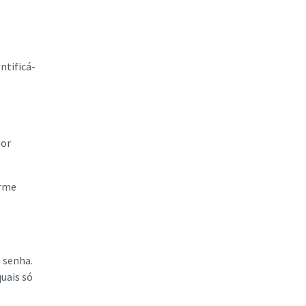
ntificá-
por
orme
 senha.
quais só