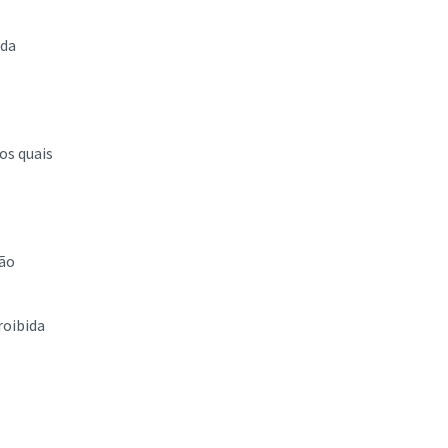
 da
os quais
são
roibida