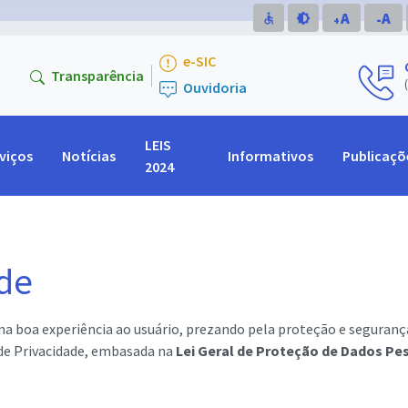
A
A
accessible
brightness_medium
-
+
e-SIC
Con
Transparência
(84)3
Ouvidoria
LEIS
viços
Notícias
Informativos
Publicaçõ
2024
ade
ma boa experiência ao usuário, prezando pela proteção e seguranç
 de Privacidade, embasada na
Lei Geral de Proteção de Dados Pe