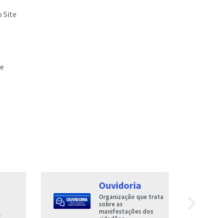
 Site
 e
Ouvidoria
navigate_next
Organização que trata
sobre as
manifestações dos
O