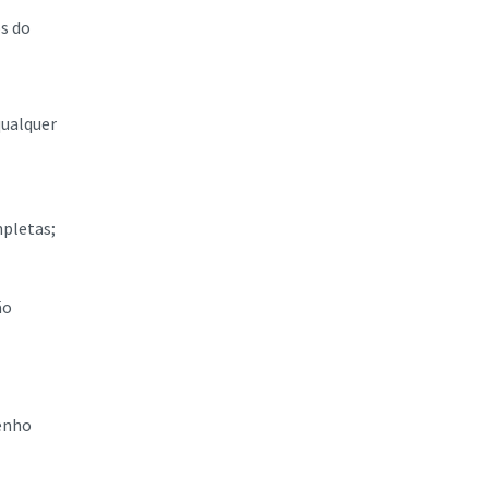
os do
qualquer
mpletas;
ão
penho