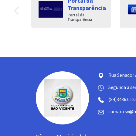
Portal da
navigate_before
Transparência
trônico do
Portal da
s ao
Transparência
Rua Senador 
Segunda a sex
(84)3436.012
camara.sv@h