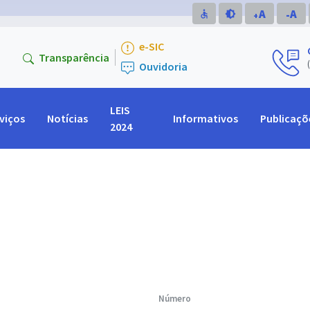
A
A
accessible
brightness_medium
-
+
e-SIC
Transparência
Ouvidoria
LEIS
viços
Notícias
Informativos
Publicaçõ
2024
Número