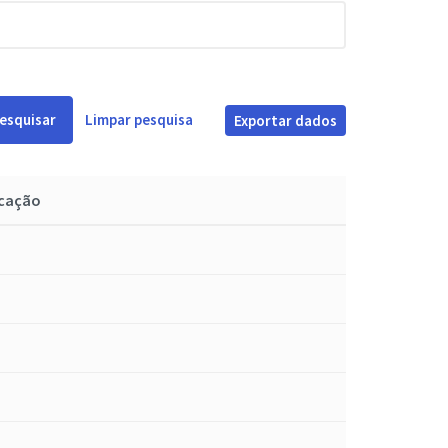
esquisar
Limpar pesquisa
Exportar dados
icação