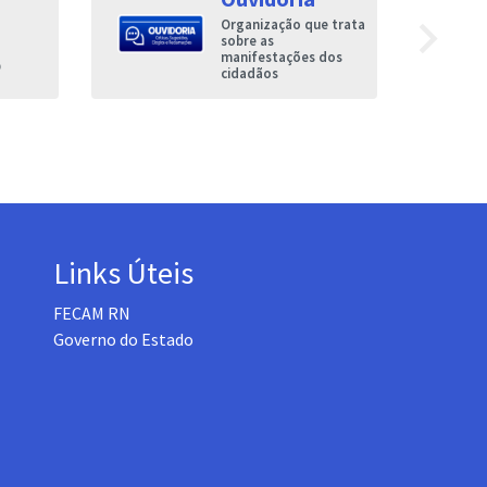
navigate_next
Organização que trata
sobre as
manifestações dos
O
cidadãos
Links Úteis
FECAM RN
Governo do Estado