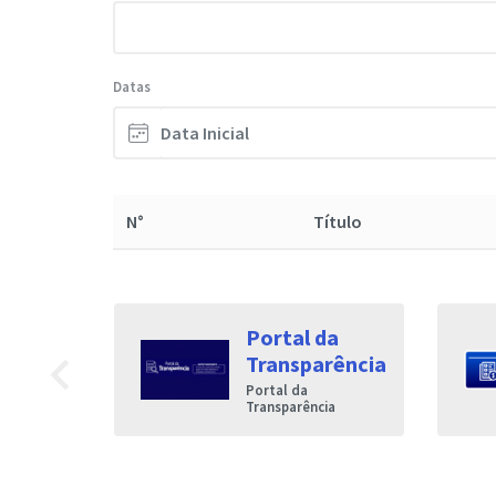
Datas
N°
Título
Portal da
navigate_before
Transparência
trônico do
Portal da
s ao
Transparência