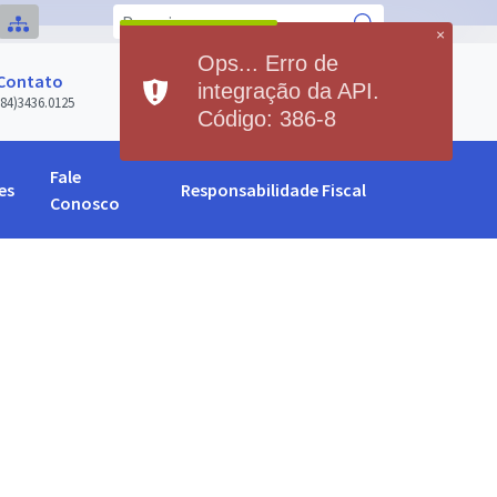
×
Ops... Erro de
bug_report
tato
Previsão do Tempo
integração da API.
436.0125
Serviço Indisponível
Código: 386-8
Fale
es
Responsabilidade Fiscal
Conosco